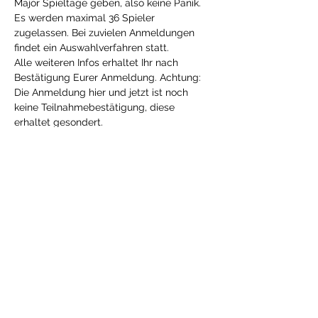
Major Spieltage geben, also keine Panik.
Es werden maximal 36 Spieler 
zugelassen. Bei zuvielen Anmeldungen 
findet ein Auswahlverfahren statt.
Alle weiteren Infos erhaltet Ihr nach 
Bestätigung Eurer Anmeldung. Achtung: 
Die Anmeldung hier und jetzt ist noch 
keine Teilnahmebestätigung, diese 
erhaltet gesondert. 
Die Teilnahmegebühr für diese 
Veranstaltung beträgt: €10,-
Diese Veranstaltung teilen
South-West Germany Little League