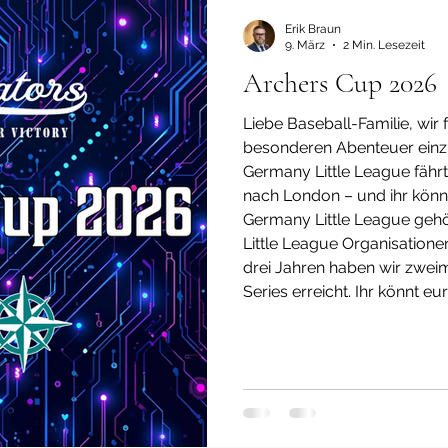
Erik Braun
9. März
2 Min. Lesezeit
Archers Cup 2026
Liebe Baseball-Familie, wir
besonderen Abenteuer einz
Germany Little League fäh
nach London – und ihr könn
Germany Little League gehö
Little League Organisatione
drei Jahren haben wir zweim
Series erreicht. Ihr könnt eu
ein unvergessliches Abente
erstkl