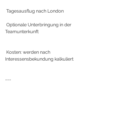
 Tagesausflug nach London
 Optionale Unterbringung in der 
Teamunterkunft
 Kosten: werden nach 
Interessensbekundung kalkuliert
---
 WICHTIGER HINWEIS ZUR 
ANMELDUNG
Diese Anmeldung ist noch nicht 